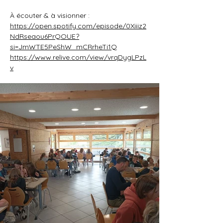
À écouter & à visionner : 
https://open.spotify.com/episode/0Xiiiz2
NdRseaou6PrQOUE?
si=JmWTE5PeShW_mCRrheTi1Q
https://www.relive.com/view/vrqDygLPzL
v