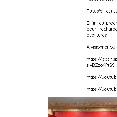
Puis, s'en est 
Enfin, au pro
pour recharg
aventures.
À visionner ou 
https://open
si=BZzoYPtS
https://youtu.
https://youtu