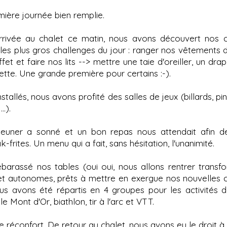
mière journée bien remplie.
rrivée au chalet ce matin, nous avons découvert nos
es plus gros challenges du jour : ranger nos vêtements d
fet et faire nos lits --> mettre une taie d'oreiller, un dr
tte. Une grande première pour certains :-).
nstallés, nous avons profité des salles de jeux (billards, pi
..).
jeuner a sonné et un bon repas nous attendait afin de 
k-frites. Un menu qui a fait, sans hésitation, l'unanimité.
barassé nos tables (oui oui, nous allons rentrer transf
et autonomes, prêts à mettre en exergue nos nouvelles
us avons été répartis en 4 groupes pour les activités de
e Mont d'Or, biathlon, tir à l'arc et VTT.
 le réconfort. De retour au chalet, nous avons eu le droit à