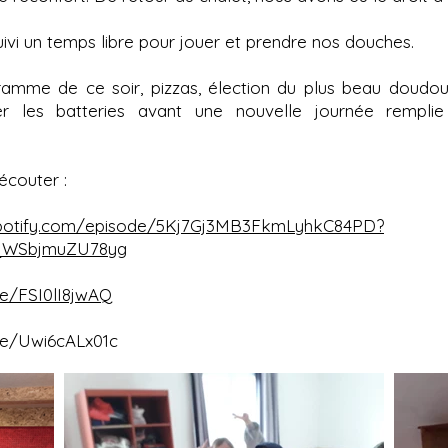
suivi un temps libre pour jouer et prendre nos douches.
gramme de ce soir, pizzas, élection du plus beau doudo
er les batteries avant une nouvelle journée remplie
écouter :
.spotify.com/episode/5Kj7Gj3MB3FkmLyhkC84PD?
S_WSbjmuZU78yg
be/FSI0lI8jwAQ
.be/Uwi6cALx01c