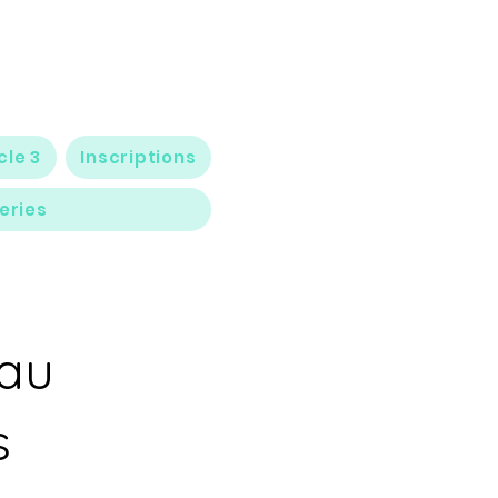
cle 3
Inscriptions
eries
 au
s