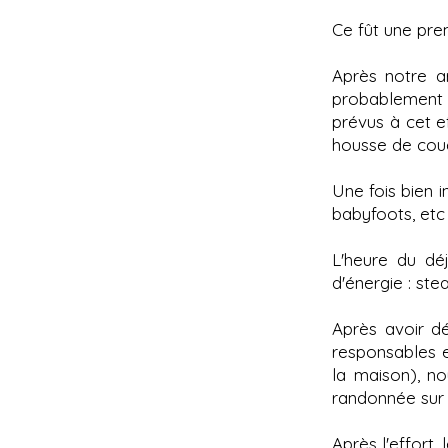
Ce fût une pre
Après notre a
probablement l
prévus à cet ef
housse de coue
Une fois bien i
babyfoots, etc .
L'heure du dé
d'énergie : stea
Après avoir dé
responsables 
la maison), no
randonnée sur l
Après l'effort,