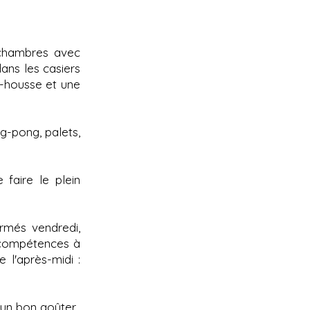
 chambres avec
ans les casiers
ap-housse et une
ng-pong, palets,
faire le plein
ormés vendredi,
 compétences à
 l'après-midi :
 un bon goûter.