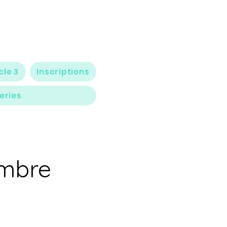
cle 3
Inscriptions
eries
embre